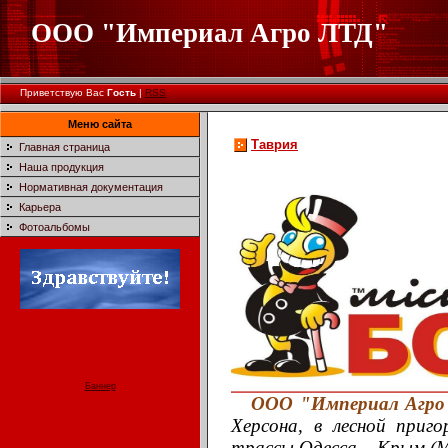
ООО "Империал Агро ЛТД"
Приветствую Вас
Гость
|
RSS
Меню сайта
Таврия
Главная страница
Наша продукция
Нормативная документация
Карьера
Фотоальбомы
Баннер
ООО "Империал Агро
Херсона, в лесной приг
трассы Одесса – Крым (М