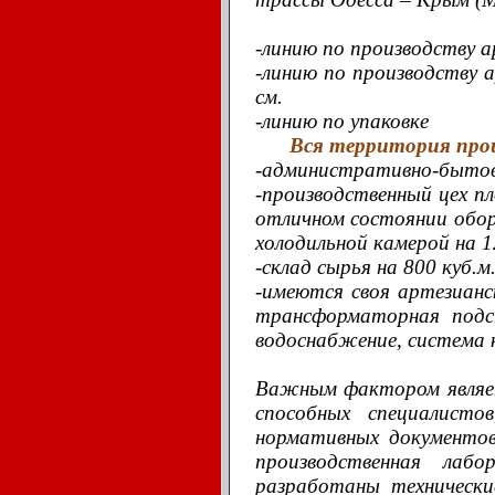
-линию по производству а
-линию по производству а
см.
-линию по упаковке
Вся территория прои
-административно-бытово
-производственный цех п
отличном состоянии обору
холодильной камерой на 1
-склад сырья на 800 куб.м
-имеются своя артезианс
трансформаторная подст
водоснабжение, система 
Важным фактором являет
способных специалисто
нормативных документов
производственная лабо
разработаны технически