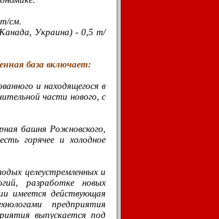
т/см.
Канада, Украина) - 0,5 т/
енная база включает:
ванного и находящегося в
чительной части нового, с
орная башня Рожновского,
есть горячее и холодное
одых целеустремленных и
огий, разработке новых
тии имеется действующая
ехнологами предприятия
приятия выпускается под