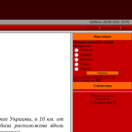
Суббота, 08.08.2026, 22:55
Главная
|
Регистрация
|
Вход
Наш опрос
Оцените качество нашей
продукции
Отлично
Хорошо
Неплохо
Плохо
Ужасно
Результаты
|
Архив опросов
Всего ответов:
987
Статистика
Онлайн всего:
1
Гостей:
1
Пользователей:
0
ге Украины, в 10 км. от
 база расположена вдоль
кономике.