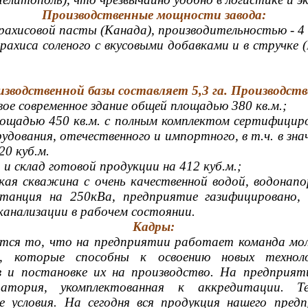
Производственные мощности завода:
рахисовой пасты (Канада), производительностью - 4 
рахиса соленого с вкусовыми добавками и в стручке (
зводственной базы составляет 5,3 га. Производств
е современное здание общей площадью 380 кв.м.;
лощадью 450 кв.м. с полным комплектом сертифициро
дования, отечественного и импортного, в т.ч. в зна
20 куб.м.
. и склад готовой продукции на 412 куб.м.;
кая скважина с очень качественной водой, водонап
анция на 250кВа, предприятие газифицировано, 
канализации в рабочем состоянии.
Кадры:
ся то, что на предприятии работает команда мол
в, которые способны к освоению новых технол
 и постановке их на производство. На предприя
ратория, укомплектованная к аккредитации. Т
е условия. На сегодня вся продукция нашего пред