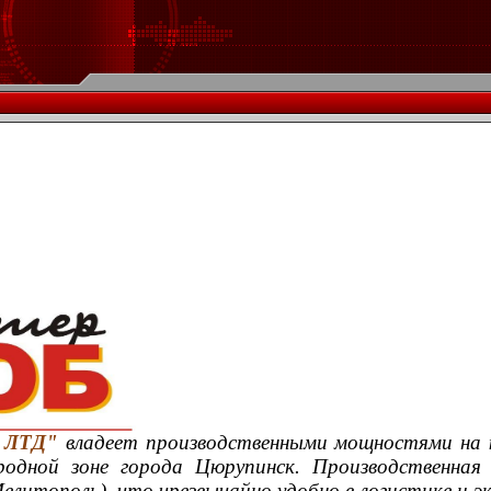
 ЛТД"
владеет производственными мощностями на ю
ородной зоне города Цюрупинск. Производственная
елитополь), что чрезвычайно удобно в логистике и э